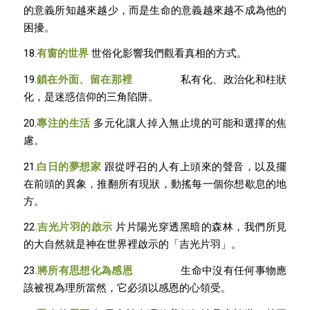
的意義所知越來越少，而是生命的意義越來越不成為他的
困擾。
18.
有窗的世界
世俗化影響我們觀看真相的方式。
19.
鎖在外面、留在那裡
私有化、政治化和柱狀
化，是迷惑信仰的三角陷阱。
20.
專注的生活
多元化讓人掉入無止境的可能和選擇的焦
慮。
21.
白日的夢想家
跟從呼召的人有上頭來的聲音，以及擺
在前頭的異象，推翻所有現狀，動搖每一個你想歇息的地
方。
22
.
吉光片羽的啟示
片片陽光穿透黑暗的森林，我們所見
的大自然就是神在世界裡啟示的「吉光片羽」。
23
.
將所有思想化為感恩
生命中沒有任何事物應
該被視為理所當然，它必須以感恩的心領受。