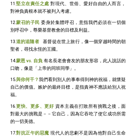
11.
堅立在責任之處
對現代、世俗、愛好自由的人而言，
對神負責根本就不被列入考慮。
12.
蒙召的子民
委身於集體呼召，意指我們必須在一切個
別呼召中，尊榮基督教會的目標及利益。
13.
道的追隨者
基督徒在世上旅行，像一個穿越時間的朝
聖者，尋找永恆的王國。
14.
蒙恩
vs.
自負
有名長老會會友的朋友形容，此人說話的
口吻，像是「上帝的同班同學」。
15.
與你何干？
我們看到別人的事奉得到神的祝福，就懷疑
自己的價值。嫉妒的最終目標，是指責神不應該給別人祝
福。
16.
更快、更多、更好
資本主義在打敗所有挑戰之後，面
對最大的挑戰是－－它自己，因為它吞吃了使它成功所需
的一切美德。
17.
對抗正午的惡魔
現代人的悲劇不是因為他對自己生命