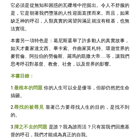
它必須是從無知和困惑的瓦礫堆中挖掘出。令人不舒服的
是，它是朝著我們墮落的人性迎面直撲而來。而且，如果
缺乏神的呼召，人類真實的渴望與滿足就沒有根基，也無
法實現。
本書另一項特色是：葛尼斯還舉了許多動人的真實故事，
如天才畫家達文西、畢卡索、作曲家莫札特、環遊世界的
麥哲倫、阿拉伯的勞倫斯、羅馬的凱撒大帝……等，讓我們
思考呼召對基督、教會、社會，以及世界的影響。
本書目錄：
1.
最根本的問題
你的人生可以全是優等，但卻仍然把生命
搞砸。
2.
尋找的被尋見
靠著己力要尋找人生的目的，是找不到
的。
3.
揮之不去的問題
是誰？我為誰而活？只有當我們回應基
督的呼召，我們才能成為真正的自我。