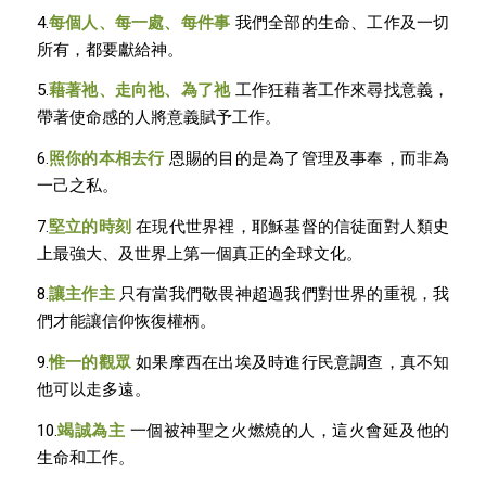
4.
每個人、每一處、每件事
我們全部的生命、工作及一切
所有，都要獻給神。
5.
藉著祂、走向祂、為了祂
工作狂藉著工作來尋找意義，
帶著使命感的人將意義賦予工作。
6.
照你的本相去行
恩賜的目的是為了管理及事奉，而非為
一己之私。
7.
堅立的時刻
在現代世界裡，耶穌基督的信徒面對人類史
上最強大、及世界上第一個真正的全球文化。
8.
讓主作主
只有當我們敬畏神超過我們對世界的重視，我
們才能讓信仰恢復權柄。
9.
惟一的觀眾
如果摩西在出埃及時進行民意調查，真不知
他可以走多遠。
10.
竭誠為主
一個被神聖之火燃燒的人，這火會延及他的
生命和工作。