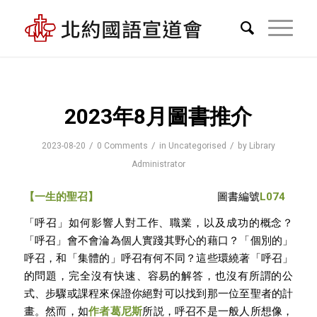
2023年8月圖書推介
/
/
/
2023-08-20
0 Comments
in
Uncategorised
by
Library
Administrator
【
一生的聖召
】
圖書編號
L074
「呼召」如何影響人對工作、職業，以及成功的概念？
「呼召」會不會淪為個人實踐其野心的藉口？「個別的」
呼召，和「集體的」呼召有何不同？這些環繞著「呼召」
的問題，完全沒有快速、容易的解答，也沒有所謂的公
式、步驟或課程來保證你絕對可以找到那一位至聖者的計
畫。然而，如
作者葛尼斯
所説，呼召不是一般人所想像，