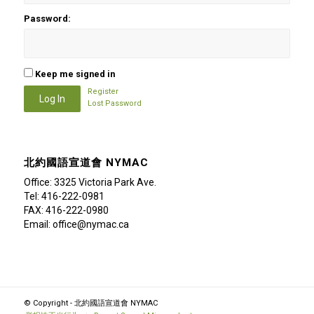
Password:
Keep me signed in
Register
Log In
Lost Password
北約國語宣道會 NYMAC
Office: 3325 Victoria Park Ave.
Tel: 416-222-0981
FAX: 416-222-0980
Email: office@nymac.ca
© Copyright - 北約國語宣道會 NYMAC