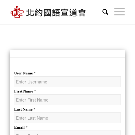
*
User Name
*
First Name
*
Last Name
*
Email