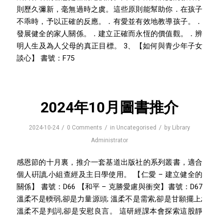
則歷久彌新，毫無過時之虞。這些原則能幫助你．在孩子
不乖時，予以正確的反應。．有愛並有效地教導孩子。．
發展健全的家人關係。．建立正確而永恆的價值觀。．辨
明人生及為人父母的真正目標。 3、【如何與青少年子女
談心】 書號：F75
2024年10月圖書推介
/
/
/
2024-10-24
0 Comments
in
Uncategorised
by
Library
Administrator
感恩節的十月裏，推介一套基道出版社的系列叢書，適合
個人硏讀,小組查經及主日學使用。 【仁愛 – 建立健全的
關係】 書號：D66 【和平 – 克勝愛慮與衝突】書號：D67
溫柔不是輭弱,卻是力量源頭; 溫柔不是需索,卻是甘願擺上;
溫柔不是判詞,卻是安慰良言。 這研經課本會探索這股靜