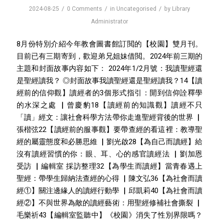
/
/
/
2024-08-25
0 Comments
in
Uncategorised
by
Library
Administrator
8月份特別介紹今年教會圖書館訂閲的【校園】雙月刊。
目前已有三期寄到，歡迎弟兄姐妹借閲。2024年前三期的
主題和封面故事内容如下： 2024年1/2月號：我讀聖經還
是聖經讀我？ ◎封面故事我讀聖經還是聖經讀我？14【讀
經前的信仰觀】讀經者的3個形式指引：開到信仰詮釋學
的水深之處 ▏曾慶豹18【讀經前的知識觀】讀經不只
「讀」經文：讓社會科學方法帶你走進聖經背後的世界 ▏
張楷弦22【讀經前的服事觀】要帶查經的看這裡：教導聖
經的屬靈態度和必勝思維 ▏劉光啟28【為自己而讀經】給
沒有讀經習慣的你：眼、耳、心的感官讀經法 ▏劉加恩
受訪 ▏編輯室 採訪整理32【為學生而讀經】當青春遇上
聖經：帶學生歸納法查經的心得 ▏陳文弘36【為社會而讀
經①】關注邊緣人的讀經行動學 ▏邱凱莉40【為社會而讀
經②】不與世界為敵的讀經藝術：用聖經修補社會撕裂 ▏
毛樂祈43【編輯室監聽中】《校園》消失了性別界限嗎？