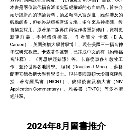
本書是兩位當代福音派頂尖聖經權威的心血結晶，旨在介
紹研讀新約的導論資料，論述精簡又富深度，雖然涉及的
觀點頗多，但始終站穩福音派立場，多年來為神學院、教
會樂意採用。原著第二版再由兩位作者重新修訂，資料更
新更詳盡，學術價值極高。 作者簡介 卡森（D. A.
Carson），英國劍橋大學哲學博士。現任美國三一福音神
學院研究教授。卡森著作甚豐，已譯成中文的有《約翰福
音註釋》、《再思解經錯謬》等。卡森從事多年教牧工
作，並於世界各地講學。 穆爾（Douglas J. Moo），蘇格
蘭聖安德魯斯大學哲學博士。現任美國惠頓大垜研究院教
授，著有羅馬書（NICNT）、彼得後書及猶大書（NIV
Application Commentary）、雅各書（TNTC）等多本聖
經註釋。
2024年8月圖書推介