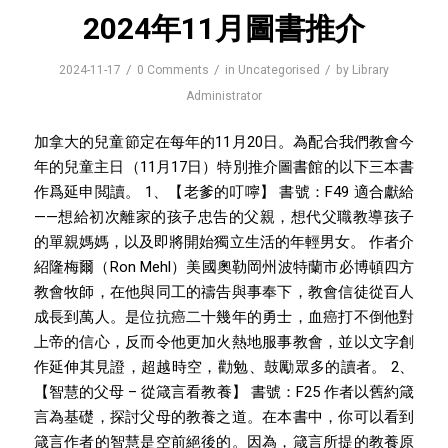
2024年11月圖書推介
/
/
/
2024-11-17
0 Comments
in
Uncategorised
by
Library
Administrator
加拿大的兒童節定在每年的11月20日。為配合我們教會今
年的兒童主日（11月17日）特別推介圖書館的以下三本書
作爲延申閲讀。 1、【老爹的叮嚀】 書號：F49 適合獻給
——想給初次離家的孩子忠告的父親，想代父職教導孩子
的單親媽媽，以及即將開始獨立生活的年輕男女。 作者介
紹隆梅爾（Ron Mehl）美國奧勒岡州波特蘭市必博頓四方
教會牧師，在他與同工的禱告與事奉下，教會信徒從百人
成長到萬人。是位抗癌二十幾年的勇士，血癌打不倒他對
上帝的信心，反而令他更加火熱地服事教會，並以文字創
作延伸其見證，超越時空，勸勉、鼓勵眾多的讀者。 2、
【智慧的父母 – 從箴言看教養】 書號：F25 作者以舊約箴
言為基礎，探討父母的教養之道。在本書中，你可以看到
箴言作者的智慧是空前絕後的。因為，箴言所提的教養原