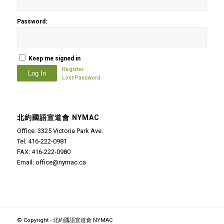
Password:
Keep me signed in
Register
Log In
Lost Password
北約國語宣道會 NYMAC
Office: 3325 Victoria Park Ave.
Tel: 416-222-0981
FAX: 416-222-0980
Email: office@nymac.ca
© Copyright - 北約國語宣道會 NYMAC