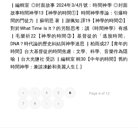
▏編輯室 ◎封面故事 2024年3/4月號：時間神學 ◎封面
故事時間神學13【神學的時間①】時間神學導論：引爆時
間的門徒力 ▏蘇明思 著 ▏謝佩知 譯19【神學的時間②】
對於What Time Is It？的另類思考：讀《時間神學》有感
▏毛樂祈22【神學的時間③】基督徒的「逃脫時間」
DNA？時代論的歷史糾結與神學迷思 ▏柏雨成27【青年的
時間】台大基督徒的時間焦慮：文學、科學、音樂作為隱
喻 ▏台大光鹽社 受訪 ▏編輯室 輯30【中年的時間】舊約
時間神學：兼談凍齡和美麗人生 […]
«
‹
4
5
6
Page 6 of 12
7
8
›
»