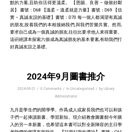
默的力量,且助你活得更溫柔。 【恩賜、良善 – 做個好鄰
居】 書號：D68 【溫柔 – 溫柔就是力量】書號：D69 【信
實 – 真誠友誼的基礎】書號：D70 每一個人都渴望有真誠
的朋友,按着我們的本相接納我們,與我們苦樂共嘗。然而,
要求自己成為一個真誠的朋友,往往比要求他人來得重要。
這硏經課本探索六個成為真誠朋友的基本要素,有助我們打
好真誠友誼之基礎。
2024年9月圖書推介
/
/
/
2024-09-21
0 Comments
in
Uncategorised
by
Library
Administrator
九月是學生們的開學季。作爲成人或家長我們也可以和孩
子們一起捧讀新書、學習新知。現介紹教會圖書館今年購
入的另一本新書，也希望這本書可以對全新陣容的主日學
老師們的備課有所助益。 【21世紀新約導論】 書號：C61