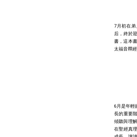
7月初在
后，終於迎
書，這本書
太福音釋經
6月是年輕
長的重要
傾聽與理解
在聖經真
成長，讓讀