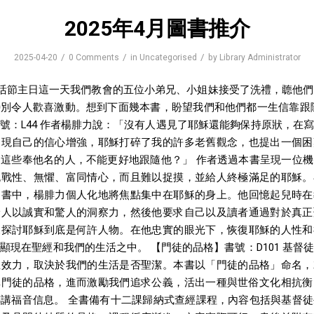
2025年4月圖書推介
/
/
/
2025-04-20
0 Comments
in
Uncategorised
by
Library Administrator
復活節主日這一天我們教會的五位小弟兄、小姐妹接受了洗禮，聼他
別令人歡喜激動。想到下面幾本書，盼望我們和他們都一生信靠跟
號：L44 作者楊腓力說：「沒有人遇見了耶穌還能夠保持原狀，在
發現自己的信心增強，耶穌打碎了我的許多老舊觀念，也提出一個困
這些奉他名的人，不能更好地跟隨他？」 作者透過本書呈現一位
挑戰性、無懼、富同情心，而且難以捉摸，並給人終極滿足的耶穌。
的書中，楊腓力個人化地將焦點集中在耶穌的身上。他回憶起兒時在
給人以誠實和驚人的洞察力，然後他要求自己以及讀者通過對於真正
來探討耶穌到底是何許人物。在他忠實的眼光下，恢復耶穌的人性和
顯現在聖經和我們的生活之中。 【門徒的品格】書號：D101 基督
生效力，取決於我們的生活是否聖潔。本書以「門徒的品格」命名，
真門徒的品格，進而激勵我們追求公義，活出一種與世俗文化相抗衡
講福音信息。 全書備有十二課歸納式查經課程，內容包括與基督