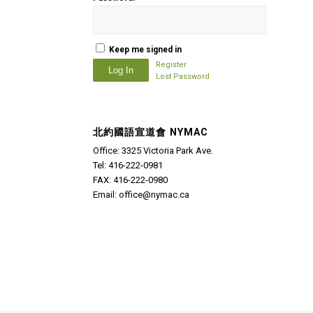
Keep me signed in
Register
Log In
Lost Password
北約國語宣道會 NYMAC
Office: 3325 Victoria Park Ave.
Tel: 416-222-0981
FAX: 416-222-0980
Email: office@nymac.ca