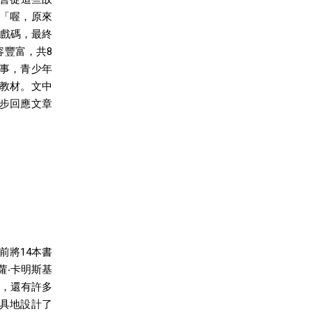
「喔，原來
的戲碼，最終
容豐富，共8
事，青少年
教材。文中
步回應文章
前將14本書
蘿‧卡明斯基
排列，還有許多
具地設計了