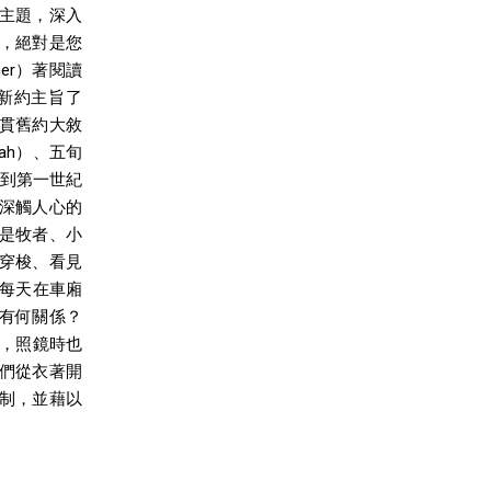
主題，深入
，絕對是您
mer）著閱讀
新約主旨了
連貫舊約大敘
iah）、五旬
們回到第一世紀
深觸人心的
是牧者、小
穿梭、看見
 每天在車廂
有何關係？
惱，照鏡時也
們從衣著開
制，並藉以