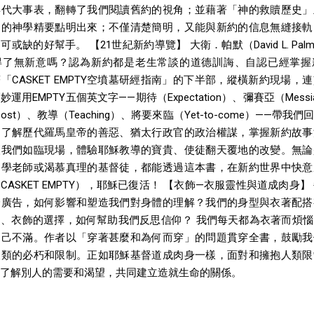
年代大事表，翻轉了我們閱讀舊約的視角；並藉著「神的救贖歷史」
約的神學精要點明出來；不僅清楚簡明，又能與新約的信息無縫接軌
或缺的好幫手。 【21世紀新約導覽】 大衛．帕默（David L. Pal
得了無新意嗎？認為新約都是老生常談的道德訓誨、自認已經掌握
「CASKET EMPTY空墳墓研經指南」的下半部，縱橫新約現場，
運用EMPTY五個英文字——期待（Expectation）、彌賽亞（Mess
ecost）、教導（Teaching）、將要來臨（Yet-to-come）——帶我
，了解歷代羅馬皇帝的善惡、猶太行政官的政治權謀，掌握新約故事
讓我們如臨現場，體驗耶穌教導的寶貴、使徒翻天覆地的改變。無論
日學老師或渴慕真理的基督徒，都能透過這本書，在新約世界中快意
CASKET EMPTY），耶穌已復活！ 【衣飾—衣服靈性與道成肉身】
身廣告，如何影響和塑造我們對身體的理解？我們的身型與衣著配搭
、衣飾的選擇，如何幫助我們反思信仰？ 我們每天都為衣著而煩
自己不滿。作者以「穿著甚麼和為何而穿」的問題貫穿全書，鼓勵我
人類的必朽和限制。正如耶穌基督道成肉身一樣，面對和擁抱人類限
了解別人的需要和渴望，共同建立造就生命的關係。