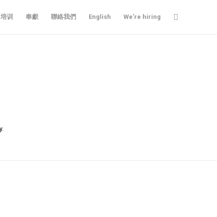
培训
奉獻
聯絡我們
English
We’re hiring
y.