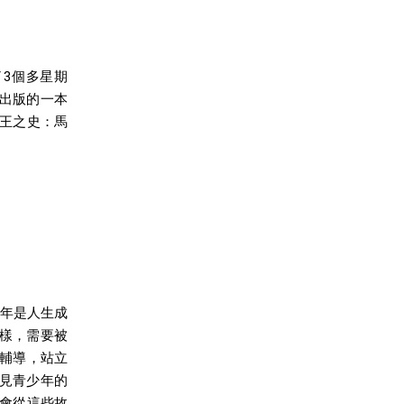
3個多星期
福出版的一本
君王之史：馬
少年是人生成
樣，需要被
年輔導，站立
見青少年的
你會從這些故