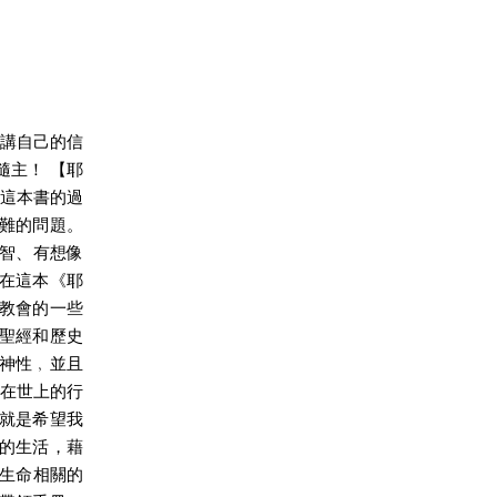
們講自己的信
隨主！ 【耶
寫這本書的過
難的問題。
機智、有想像
在這本《耶
教會的一些
聖經和歷史
神性﹐並且
徒在世上的行
就是希望我
的生活，藉
徒生命相關的