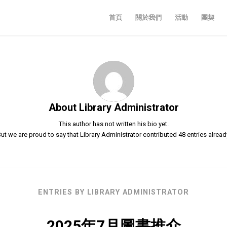
首頁
關於我們
活動
團契
About
Library Administrator
This author has not written his bio yet.
ut we are proud to say that
Library Administrator
contributed 48 entries alread
ENTRIES BY LIBRARY ADMINISTRATOR
2025年7月圖書推介