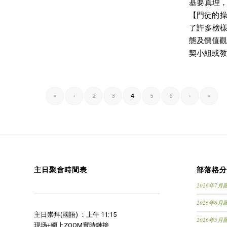
基要真理
【門徒的操
了許多榜
態及價值觀
契小組或教
«
‹
2
3
4
5
6
›
»
主日聚會時間表
部落格分
2026年7
2026年6
主日崇拜(國語) ：上午 11:15
2026年5
现场+網上ZOOM實時鏈接