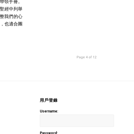
帶領手冊。
，聖經中列舉
整我們的心
用，也適合團
Page 4 of 12
用戶登錄
Username:
Password: