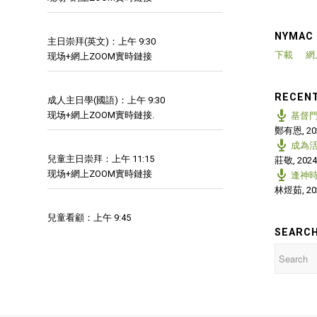
NYMAC
主日崇拜(英文)：上午 9:30
下載
網
现场+網上ZOOM實時鏈接
RECEN
成人主日學(國語)：上午 9:30
现场+網上ZOOM實時鏈接.
基督門
鄭有恩
,
20
成為
兒童主日崇拜：上午 11:15
莊敬
,
2024
现场+網上ZOOM實時鏈接
逢神
林煜茹
,
20
兒童看顧：上午 9:45
SEARCH