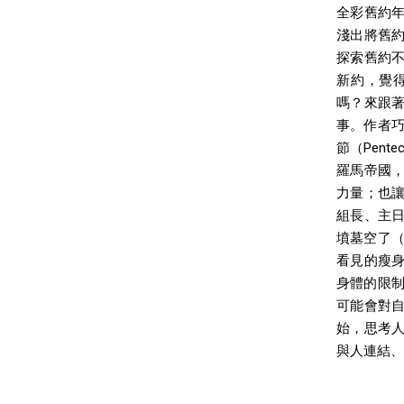
全彩舊約
淺出將舊
探索舊約不可
新約，覺
嗎？來跟著
事。作者巧妙
節（Pent
羅馬帝國
力量；也
組長、主
墳墓空了（
看見的瘦
身體的限制
可能會對
始，思考
與人連結、