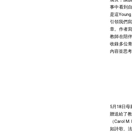
事中看到
是這You
引領我們寫
章。作者
教師在陪
收錄多位
內容並思考
5月18日
贈送給了教
（Carol
如詩歌、