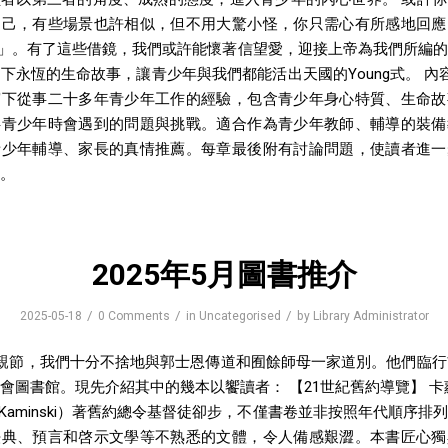
自己，有些場景也許相似，但不用大驚小怪，你只需心有所感地回應
ng」。有了這些借鏡，我們或許能懷著信望愛，迎接上帝為我們所編
下永恆的生命故事，讓青少年與我們都能活出天國的Young式。 內
寫下從事二十多年青少年工作的經驗，包含青少年身心特質、生命故
伴青少年時會遇到的問題與挑戰。適合作為青少年教師、輔導的裝備
青少年輔導、家長的真情推薦。每章最後附有討論問題，使讀者進一
。
2025年5月圖書推介
/
/
/
2025-05-18
0 Comments
in
Uncategorised
by
Library Administrator
母親節，我們十分不捨地與郭士恩傳道和囿餘師母一家道別。他們臨行
會圖書館。現先介紹其中的幾本以饗讀者： 【21世紀舊約導覽】 卡
 M. Kaminski）著舊約總令基督徒卻步，不僅書卷並非按照年代順序
法典、預言和啓示文學等不熟悉的文體，令人備感艱澀。本書匠心獨