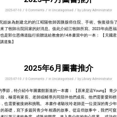
/
/
/
2025-07-10
0 Comments
in
Uncategorised
by
Library Administrator
弟兄姐妹為創建北約的江昭陽牧師因胰腺癌住院、手術、恢復禱告了
來了牧師出院回家的好消息。值此介紹江牧師所寫、2023年由恩
也是郭仕恩傳道臨行前贈送給教會的14本書當中的一本： 【天國
講道集】
2025年6月圖書推介
/
/
/
2025-07-10
0 Comments
in
Uncategorised
by
Library Administrator
的季節，特介紹今年圖書館新進的一本書： 【原來是這Young】 青
階段，極需有家長、老師或輔導共同陪伴他們成長。他們需要愛和榜
，也需要被接納和挑戰。 本書作者駱玫玲老師是一位資深的青少
理的基礎，寫下多篇與青少年相遇的故事。從這些故事中，我們可窺
者以第三者的角度、成熟的態度，進入青少年的內心世界。 或許