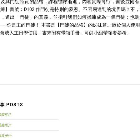
，及具門徒特質的品格，課程循序漸進，內容實際可行，書後並附有
練】書號：D102 作門徒是特別的蒙恩、不容易達到的境界嗎？不
樣，道出「門徒」的真義，並指引我們如何操練成為一個門徒；也調
──你是主的門徒！ 本書是【門徒的品格】的姊妹篇。適於個人使
會成人主日學使用，書末附有帶領手冊，可供小組帶領者參考。
享 POSTS
月圖書推介
月圖書推介
月圖書推介