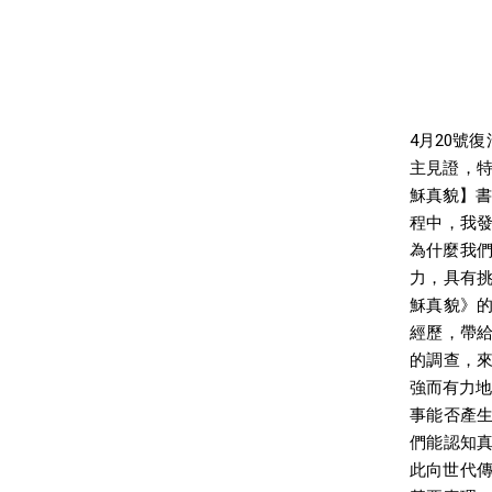
4月20號
主見證，特
穌真貌】書
程中，我
為什麼我們
力，具有
穌真貌》
經歷，帶
的調查，
強而有力地
事能否產
們能認知
此向世代傳